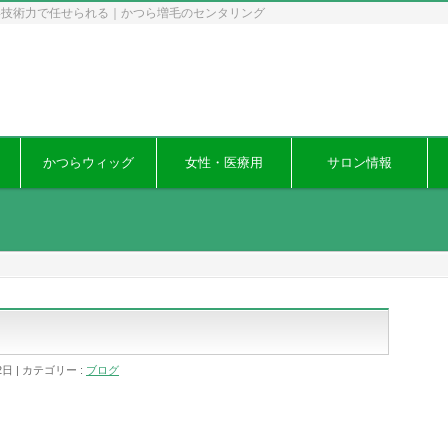
い技術力で任せられる｜かつら増毛のセンタリング
かつらウィッグ
女性・医療用
サロン情報
2日
カテゴリー :
ブログ