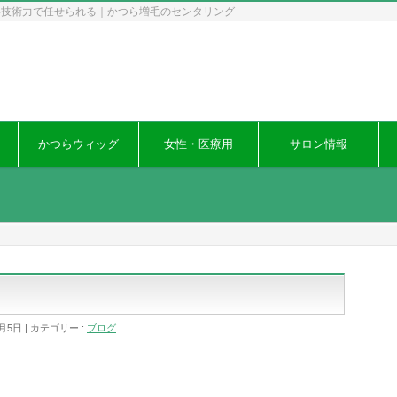
い技術力で任せられる｜かつら増毛のセンタリング
かつらウィッグ
女性・医療用
サロン情報
2月5日
カテゴリー :
ブログ