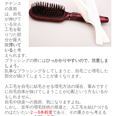
テナンス
の直前
は、自毛
が伸びて
いる分人
工毛を取
りつた部
分が最大
限
浮いて
いる
と考
えられます。
ブラッシングの際には
ひっかかりやすいので、注意しま
しょう。
乱暴なブラッシングをしてしまうと、自毛ごと増毛した
部分が抜けてしまうことが多くなります。
人工毛を自毛に結毛させる増毛方法の場合、重みですぐ
に自毛自体が抜けてしまうことが心配という方もいるか
もしれません。
自毛や頭皮への負担、気になりますよね。
しかし、近年の増毛技術の発達と、人工毛を結びつける
のはだいたい
２～6本程度
であり、その重さから考える