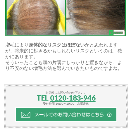
増毛により
身体的なリスクはほぼない
かと思われます
が、将来的に起きるかもしれないリスクというのは、確
かにあります。
そういったことも頭の片隅にしっかりと置きながら、よ
り不安のない増毛方法を選んでいきたいものですよね。
お気軽にお問い合わせ下さい。
TEL
0120-183-946
受付時間 10:00〜19:00 水曜定休