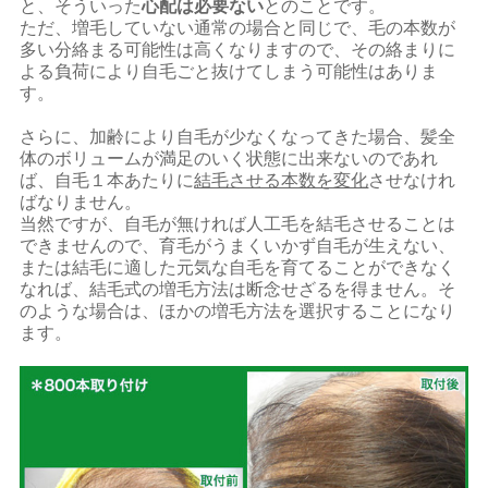
と、そういった
心配は必要ない
とのことです。
ただ、増毛していない通常の場合と同じで、毛の本数が
多い分絡まる可能性は高くなりますので、その絡まりに
よる負荷により自毛ごと抜けてしまう可能性はありま
す。
さらに、加齢により自毛が少なくなってきた場合、髪全
体のボリュームが満足のいく状態に出来ないのであれ
ば、自毛１本あたりに
結毛させる本数を変化
させなけれ
ばなりません。
当然ですが、自毛が無ければ人工毛を結毛させることは
できませんので、育毛がうまくいかず自毛が生えない、
または結毛に適した元気な自毛を育てることができなく
なれば、結毛式の増毛方法は断念せざるを得ません。そ
のような場合は、ほかの増毛方法を選択することになり
ます。