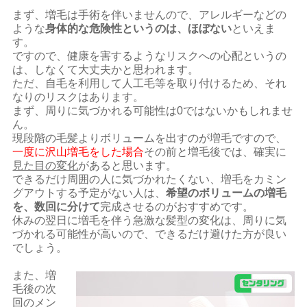
まず、増毛は手術を伴いませんので、アレルギーなどの
ような
身体的な危険性というのは、ほぼない
といえま
す。
ですので、健康を害するようなリスクへの心配というの
は、しなくて大丈夫かと思われます。
ただ、自毛を利用して人工毛等を取り付けるため、それ
なりのリスクはあります。
まず、周りに気づかれる可能性は0ではないかもしれませ
ん。
現段階の毛髪よりボリュームを出すのが増毛ですので、
一度に沢山増毛をした場合
その前と増毛後では、確実に
見た目の変化
があると思います。
できるだけ周囲の人に気づかれたくない、増毛をカミン
グアウトする予定がない人は、
希望のボリュームの増毛
を、数回に分けて
完成させるのがおすすめです。
休みの翌日に増毛を伴う急激な髪型の変化は、周りに気
づかれる可能性が高いので、できるだけ避けた方が良い
でしょう。
また、増
毛後の次
回のメン